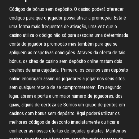
Códigos de bónus sem depósito. O casino poderá oferecer
códigos para que o jogador possa ativar a promoção. Esta é
uma forma mais frequentes de ativação, uma vez que o
casino utiliza o código não só para associar uma determinada
conta de jogador à promoção mas também para que se
apliquem as respetivas condições. Através da oferta de tais
bónus, os sites de casino sem depósito online matam dois
coelhos de uma cajadada. Primeiro, os casinos sem depósito
online encorajam assim os jogadores a jogar nos seus sites,
sem qualquer receio de se comprometerem. Em segundo
lugar, abrem a porta a um maior número de jogadores, dos
quais, alguns de certeza se Somos um grupo de peritos em
casinos com bónus sem depósito. Aqui poderá utilizar os
melhores códigos de desconto imediatamente ou ficar a
conhecer as nossas ofertas de jogadas gratuitas. Mantemos