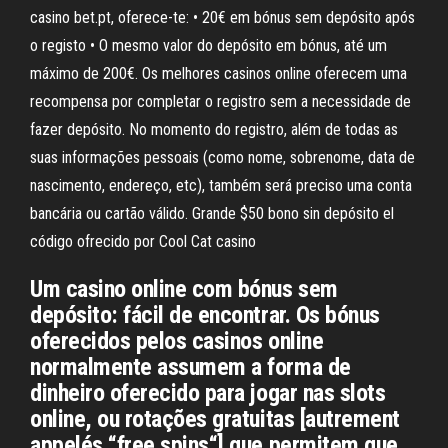
casino bet.pt, oferece-te: • 20€ em bónus sem depósito após
o registo • O mesmo valor do depósito em bónus, até um
máximo de 200€. Os melhores casinos online oferecem uma
recompensa por completar o registro sem a necessidade de
fazer depósito. No momento do registro, além de todas as
suas informações pessoais (como nome, sobrenome, data de
nascimento, endereço, etc), também será preciso uma conta
bancária ou cartão válido. Grande $50 bono sin depósito el
código ofrecido por Cool Cat casino
Um casino online com bónus sem
depósito: fácil de encontrar. Os bónus
oferecidos pelos casinos online
normalmente assumem a forma de
dinheiro oferecido para jogar nas slots
online, ou rotações gratuitas [autrement
appelés “free spins“] que permitem que