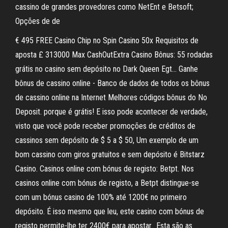
cassino de grandes provedores como NetEnt e Betsoft;
Opções de de
€ 495 FREE Casino Chip no Spin Casino 50x Requisitos de
aposta £ 313000 Max CashOutExtra Casino Bônus: 55 rodadas
grátis no casino sem depósito no Dark Queen Egt… Ganhe
bônus de cassino online - Banco de dados de todos os bônus
de cassino online na Internet Melhores códigos bônus do No
Deposit. porque é grátis! E isso pode acontecer de verdade,
visto que você pode receber promoções de créditos de
cassinos sem depósito de $ 5 a $ 50, Um exemplo de um
bom cassino com giros gratuitos e sem depósito é Bitstarz
Casino. Casinos online com bónus de registo: Betpt. Nos
casinos online com bónus de registo, a Betpt distingue-se
com um bónus casino de 100% até 1200€ no primeiro
depósito. É isso mesmo que leu, este casino com bónus de
registo permite-lhe ter 2400€ para apostar.. Esta são as