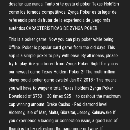
desafiar que nunca. Tanto si te gusta el póker Texas Hold'Em
como los torneos competitivos, Zynga Poker es tu lugar de
referencia para disfrutar de la experiencia de juego más
auténtica.CARACTERÍSTICAS DE ZYNGA POKER
This is a poker game. Now you can play poker while being
Offline. Poker is popular card game from the old days. This
app is a simple poker to play with ease. By all means, please
try to play. Are you bored from Zynga Poker. Right for you is
our newest game Texas Holdem Poker 2! The multi-million
player social poker game awaits! Jan 07, 2018 · This means
you will have to wager a total Texas Holdem Zynga Poker
Download of $750 – 30 times $25 – to cashout the maximum
cap winning amount. Drake Casino - Red diamond level
Alderney, Isle of Man, Malta, Gibraltar, Jersey, Kahnawake If
you experience a loading or connection issue, a good rule of
thumb is to try refreshing the page once or twice. If