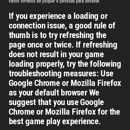
vários torneios de pôquer e pessoas para desafiar.
If you experience a loading or
connection issue, a good rule of
thumb is to try refreshing the
page once or twice. If refreshing
does not result in your game
loading properly, try the following
troubleshooting measures: Use
Google Chrome or Mozilla Firefox
as your default browser We
suggest that you use Google
Chrome or Mozilla Firefox for the
best game play experience.