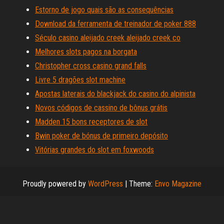
Estorno de jogo quais são as consequências
Download da ferramenta de treinador de poker 888
Século casino aleijado creek aleijado creek co
Melhores slots pagos na borgata
Christopher cross casino grand falls
Livre 5 dragões slot machine
Apostas laterais do blackjack do casino do alpinista
Novos códigos de cassino de bônus grátis
Madden 15 bons receptores de slot
Bwin poker de bónus de primeiro depósito
Vitórias grandes do slot em foxwoods
Proudly powered by
WordPress
|
Theme:
Envo Magazine