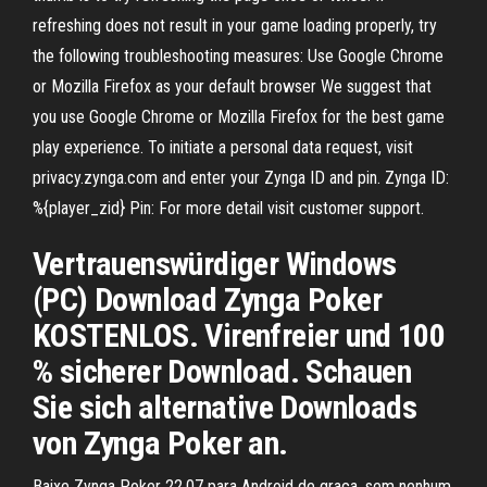
refreshing does not result in your game loading properly, try
the following troubleshooting measures: Use Google Chrome
or Mozilla Firefox as your default browser We suggest that
you use Google Chrome or Mozilla Firefox for the best game
play experience. To initiate a personal data request, visit
privacy.zynga.com and enter your Zynga ID and pin. Zynga ID:
%{player_zid} Pin: For more detail visit customer support.
Vertrauenswürdiger Windows
(PC) Download Zynga Poker
KOSTENLOS. Virenfreier und 100
% sicherer Download. Schauen
Sie sich alternative Downloads
von Zynga Poker an.
Baixe Zynga Poker 22.07 para Android de graça, sem nenhum